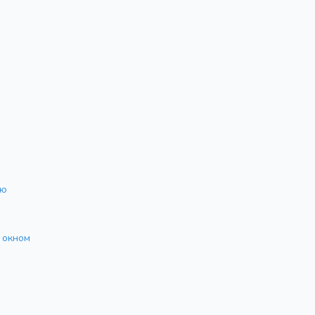
ью
 окном