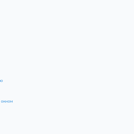
ью
 окном