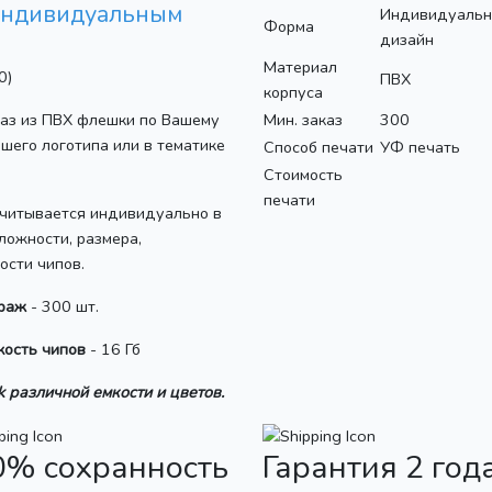
индивидуальным
Индивидуаль
Форма
дизайн
Материал
0)
ПВХ
корпуса
каз из ПВХ флешки по Вашему
Мин. заказ
300
ашего логотипа или в тематике
Способ печати
УФ печать
Стоимость
печати
считывается индивидуально в
ложности, размера,
кости чипов.
раж
- 300 шт.
кость чипов
- 16 Гб
 различной емкости и цветов.
0% сохранность
Гарантия 2 год