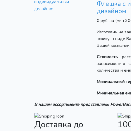
Флешка с 
дизайном
0 руб. за
(мин 30
Изготовим на за
эскизу, в виде В
Вашей компании.
Стоимость
- рас
зависимости от с
количества и ем
Минимальный ти
Минимальная ем
В нашем ассортименте представлены PowerBank
Доставка до
10